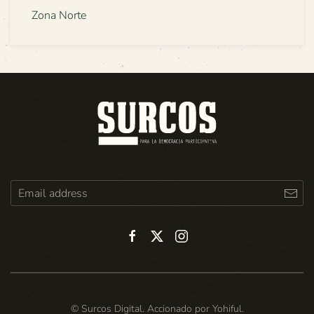
Zona Norte
© Surcos Digital. Accionado por
Yohiful
.