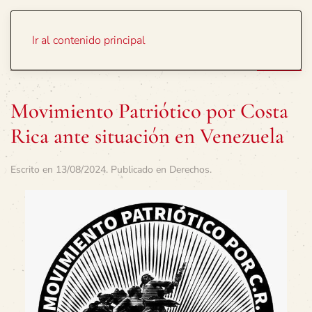
Portada
Temas
Ir al contenido principal
Movimiento Patriótico por Costa
Rica ante situación en Venezuela
Escrito en
13/08/2024
. Publicado en
Derechos
.