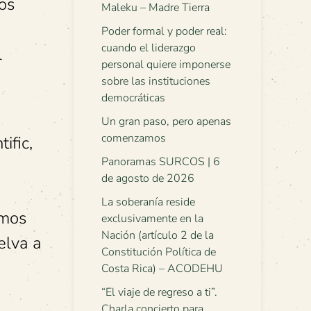
vos
Maleku – Madre Tierra
Poder formal y poder real:
cuando el liderazgo
l
personal quiere imponerse
sobre las instituciones
democráticas
Un gran paso, pero apenas
comenzamos
ific,
Panoramas SURCOS | 6
de agosto de 2026
La soberanía reside
emos
exclusivamente en la
Nación (artículo 2 de la
elva a
Constitución Política de
Costa Rica) – ACODEHU
“El viaje de regreso a ti”.
Charla concierto para