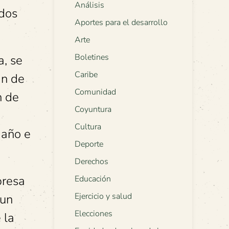
Análisis
ados
Aportes para el desarrollo
Arte
Boletines
a, se
Caribe
an de
Comunidad
n de
Coyuntura
Cultura
daño e
Deporte
Derechos
presa
Educación
Ejercicio y salud
 un
Elecciones
 la