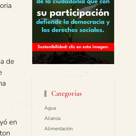
oria
sa de
e
ha
Categorías
Agua
Alianza
eyó en
Alimentación
ston