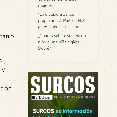
mujeres
“La dictadura de los
propietarios”. Parte II: Hay
gatos sobre el techado
itanio
¿Cuánto vale la vida de un
niño o una niña Ngäbe-
Buglé?
A
 y
ación
a