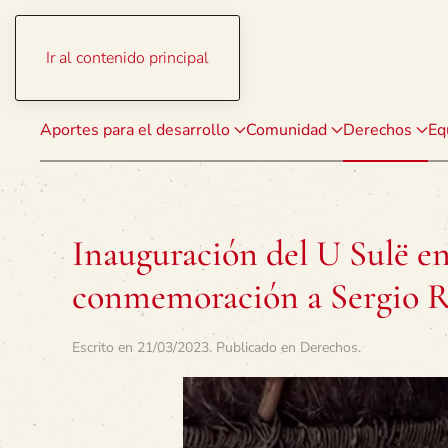
Ir al contenido principal
Aportes para el desarrollo
Comunidad
Derechos
Eq
Inauguración del U Sulë en
conmemoración a Sergio R
Escrito en
21/03/2023
. Publicado en
Derechos
.