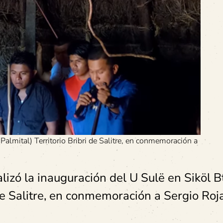
Palmital) Territorio Bribri de Salitre, en conmemoración a
lizó la inauguración del U Sulë en Siköl B
 de Salitre, en conmemoración a Sergio Roj