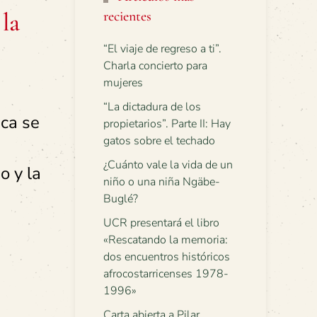
la
recientes
“El viaje de regreso a ti”.
Charla concierto para
mujeres
“La dictadura de los
ica se
propietarios”. Parte II: Hay
gatos sobre el techado
¿Cuánto vale la vida de un
o y la
niño o una niña Ngäbe-
Buglé?
UCR presentará el libro
«Rescatando la memoria:
dos encuentros históricos
afrocostarricenses 1978-
1996»
Carta abierta a Pilar