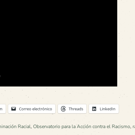
am
Correo electrónico
Threads
LinkedIn
minación Racial
,
Observatorio para la Acción contra el Racismo
,
r