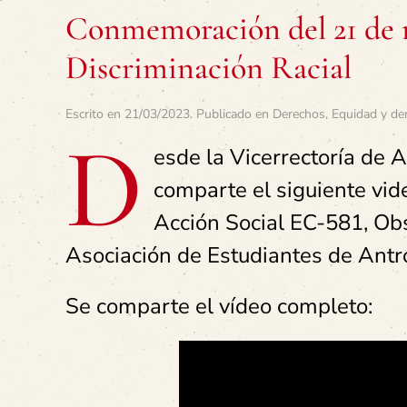
Conmemoración del 21 de m
Discriminación Racial
Escrito en
21/03/2023
. Publicado en
Derechos
,
Equidad y de
D
esde la Vicerrectoría de A
comparte el siguiente vide
Acción Social EC-581, Obs
Asociación de Estudiantes de Antr
Se comparte el vídeo completo: