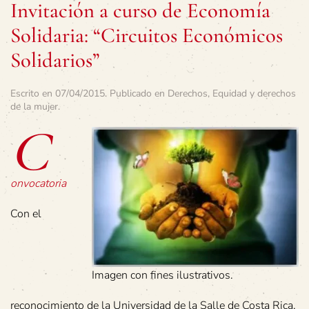
Invitación a curso de Economía
Solidaria: “Circuitos Económicos
Solidarios”
Escrito en
07/04/2015
. Publicado en
Derechos
,
Equidad y derechos
de la mujer
.
C
onvocatoria
Con el
Imagen con fines ilustrativos.
reconocimiento de la Universidad de la Salle de Costa Rica,