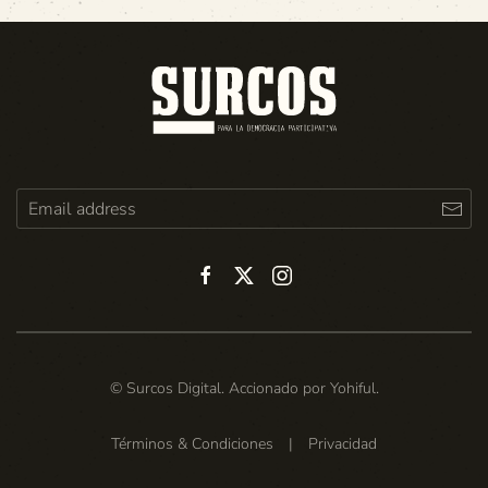
© Surcos Digital. Accionado por
Yohiful
.
Términos & Condiciones
|
Privacidad