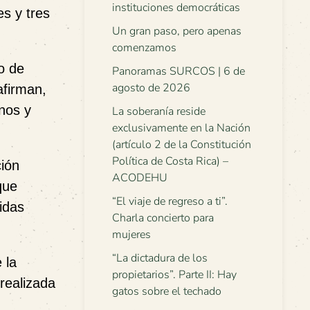
instituciones democráticas
s y tres
Un gran paso, pero apenas
comenzamos
o de
Panoramas SURCOS | 6 de
agosto de 2026
afirman,
nos y
La soberanía reside
exclusivamente en la Nación
(artículo 2 de la Constitución
Política de Costa Rica) –
ción
ACODEHU
que
“El viaje de regreso a ti”.
idas
Charla concierto para
mujeres
“La dictadura de los
 la
propietarios”. Parte II: Hay
realizada
gatos sobre el techado