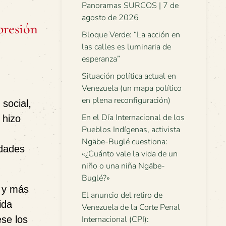
Panoramas SURCOS | 7 de
agosto de 2026
presión
Bloque Verde: “La acción en
las calles es luminaria de
esperanza”
Situación política actual en
Venezuela (un mapa político
en plena reconfiguración)
social,
En el Día Internacional de los
 hizo
Pueblos Indígenas, activista
Ngäbe-Buglé cuestiona:
idades
«¿Cuánto vale la vida de un
niño o una niña Ngäbe-
Buglé?»
s y más
El anuncio del retiro de
ida
Venezuela de la Corte Penal
se los
Internacional (CPI):