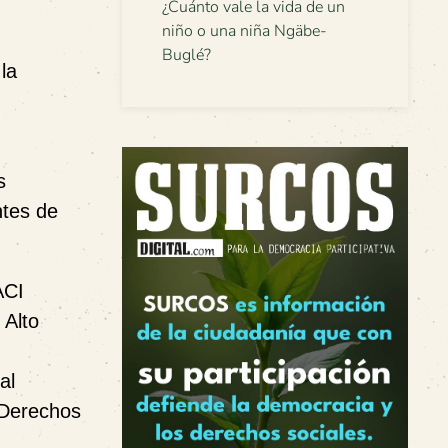
¿Cuánto vale la vida de un
niño o una niña Ngäbe-
Buglé?
la
s
ntes de
ACI
 Alto
al
 Derechos