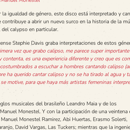
Manuel
Monestel
 la igualdad de género, este disco está interpretado y ca
 contribuye a abrir un nuevo surco en la historia de la mú
 del calypso en particular.
icense Stephie Davis graba interpretaciones de estos géne
imera
vez
que
grabo
calipso,
me
parece
super
importante
y
contenta,
es
una
experiencia
diferente
y
creo
que
es
co
acostumbrados
a
escuchar
a
hombres
cantando
calipso
(a
pre
ha
querido
cantar
calipso
y
no
se
ha
tirado
al
agua
y
t
se
motive,
para
que
haya
más
artistas
femeninas
interpr
eglos musicales del brasileño Leandro Maia y de los
 Manuel Monestel. Y con la participación de una veintena
s Manuel Monestel Ramirez, Abi Huertas, Erasmo Solerti,
anjo, David Vargas, Las Tuckers; mientras que la ingenie