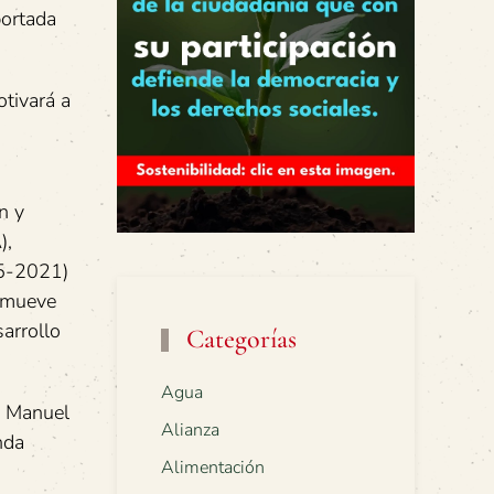
portada
otivará a
n y
),
15-2021)
romueve
sarrollo
Categorías
Agua
go Manuel
Alianza
nda
Alimentación