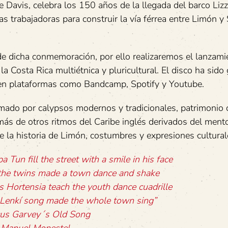
 Davis, celebra los 150 años de la llegada del barco Lizz
s trabajadoras para construir la vía férrea entre Limón y
de dicha conmemoración, por ello realizaremos el lanzami
la Costa Rica multiétnica y pluricultural. El disco ha sido
o en plataformas como Bandcamp, Spotify y Youtube.
rmado por calypsos modernos y tradicionales, patrimonio c
ás de otros ritmos del Caribe inglés derivados del mento
 la historia de Limón, costumbres y expresiones cultural
pa
Tun
fill
the
street
with
a
smile
in
his
face
the
twins
made
a
town
dance
and
shake
s
Hortensia
teach
the
youth
dance
cuadrille
Lenkí
song
made
the
whole
town
sing”
us
Garvey´s
Old
Song