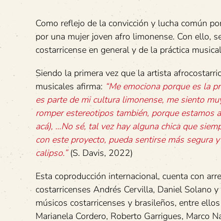
Como reflejo de la convicción y lucha común por
por una mujer joven afro limonense. Con ello, se
costarricense en general y de la práctica musical
Siendo la primera vez que la artista afrocostarr
musicales afirma:
“Me
emociona
porque
es
la
pr
es
parte
de
mi
cultura
limonense,
me
siento
mu
romper
estereotipos
también,
porque
estamos
acá),
…No
sé,
tal
vez
hay
alguna
chica
que
siem
con
este
proyecto,
pueda
sentirse
más
segura
y
calipso.”
(S. Davis, 2022)
Esta coproducción internacional, cuenta con arr
costarricenses Andrés Cervilla, Daniel Solano y
músicos costarricenses y brasileños, entre ello
Marianela Cordero, Roberto Garrigues, Marco Nar