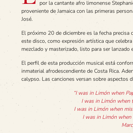
por la cantante afro limonense Stephanie
proveniente de Jamaica con las primeras persona
José.
El próximo 20 de diciembre es la fecha precisa 
este disco, como expresión artística que celebra 
mezclado y masterizado, listo para ser lanzad
El perfil de esta producción musical está confo
inmaterial afrodescendiente de Costa Rica. Adem
calypso. Las canciones versan sobre aspectos de
“I
was
in
Limón
when
Pa
I
was
in
Limón
when
I
was
in
Limón
when
mis
I
was
in
Limón
when
Marc