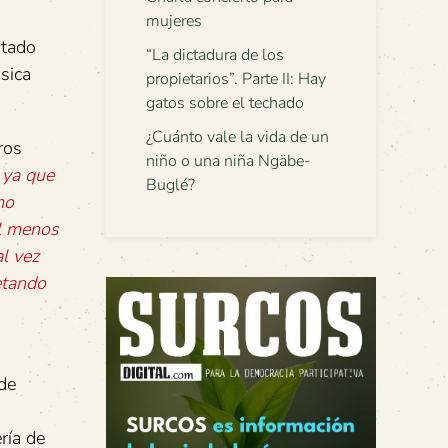
mujeres
ntado
“La dictadura de los
sica
propietarios”. Parte II: Hay
gatos sobre el techado
¿Cuánto vale la vida de un
ros
niño o una niña Ngäbe-
ya
que
Buglé?
mo
l
menos
al
vez
etando
 de
ría de