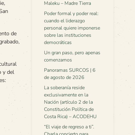
ie,
Maleku – Madre Tierra
 San
Poder formal y poder real:
cuando el liderazgo
personal quiere imponerse
ento de
sobre las instituciones
 grabado,
democráticas
Un gran paso, pero apenas
comenzamos
ultural
Panoramas SURCOS | 6
 y del
de agosto de 2026
es:
La soberanía reside
exclusivamente en la
Nación (artículo 2 de la
Constitución Política de
Costa Rica) – ACODEHU
“El viaje de regreso a ti”.
Charla concierto para