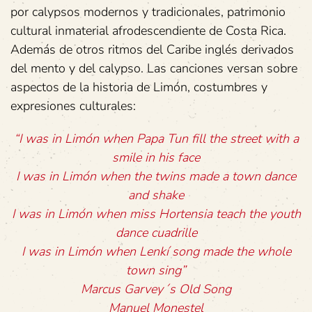
por calypsos modernos y tradicionales, patrimonio
cultural inmaterial afrodescendiente de Costa Rica.
Además de otros ritmos del Caribe inglés derivados
del mento y del calypso. Las canciones versan sobre
aspectos de la historia de Limón, costumbres y
expresiones culturales:
“I
was
in
Limón
when
Papa
Tun
fill
the
street
with
a
smile
in
his
face
I
was
in
Limón
when
the
twins
made
a
town
dance
and
shake
I
was
in
Limón
when
miss
Hortensia
teach
the
youth
dance
cuadrille
I
was
in
Limón
when
Lenkí
song
made
the
whole
town
sing”
Marcus
Garvey´s
Old
Song
Manuel
Monestel