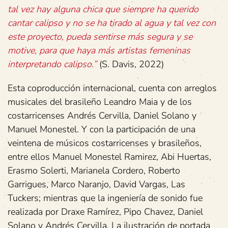
tal
vez
hay
alguna
chica
que
siempre
ha
querido
cantar
calipso
y
no
se
ha
tirado
al
agua
y
tal
vez
con
este
proyecto,
pueda
sentirse
más
segura
y
se
motive,
para
que
haya
más
artistas
femeninas
interpretando
calipso.”
(S. Davis, 2022)
Esta coproducción internacional, cuenta con arreglos
musicales del brasileño Leandro Maia y de los
costarricenses Andrés Cervilla, Daniel Solano y
Manuel Monestel. Y con la participación de una
veintena de músicos costarricenses y brasileños,
entre ellos Manuel Monestel Ramirez, Abi Huertas,
Erasmo Solerti, Marianela Cordero, Roberto
Garrigues, Marco Naranjo, David Vargas, Las
Tuckers; mientras que la ingeniería de sonido fue
realizada por Draxe Ramírez, Pipo Chavez, Daniel
Solano y Andrés Cervilla. La ilustración de portada