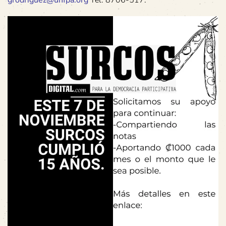
grodriguez@unfpa.org
Tel: 8706-517.