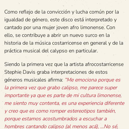
Como reflejo de la convicción y lucha común por la
igualdad de género, este disco está interpretado y
cantado por una mujer joven afro limonense. Con
ello, se contribuye a abrir un nuevo surco en la
historia de la música costarricense en general y de la
práctica musical del calypso en particular.
Siendo la primera vez que la artista afrocostarricense
Stephie Davis graba interpretaciones de estos
géneros musicales afirma:
“Me
emociona
porque
es
la
primera
vez
que
grabo
calipso,
me
parece
super
importante
ya
que
es
parte
de
mi
cultura
limonense,
me
siento
muy
contenta,
es
una
experiencia
diferente
y
creo
que
es
como
romper
estereotipos
también,
porque
estamos
acostumbrados
a
escuchar
a
hombres
cantando
calipso
(al
menos
acá),
…No
sé,