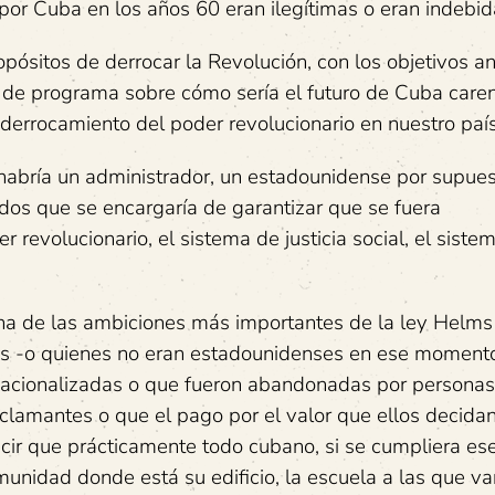
por Cuba en los años 60 eran ilegítimas o eran indebid
opósitos de derrocar la Revolución, con los objetivos an
e de programa sobre cómo sería el futuro de Cuba care
l derrocamiento del poder revolucionario en nuestro país
 habría un administrador, un estadounidense por supues
dos que se encargaría de garantizar que se fuera
 revolucionario, el sistema de justicia social, el siste
na de las ambiciones más importantes de la ley Helms
es -o quienes no eran estadounidenses en ese moment
acionalizadas o que fueron abandonadas por personas
lamantes o que el pago por el valor que ellos decida
cir que prácticamente todo cubano, si se cumpliera es
munidad donde está su edificio, la escuela a las que v