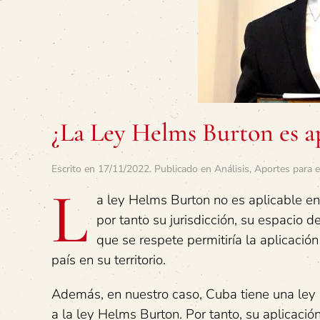
¿La Ley Helms Burton es a
Escrito en
17/11/2022
. Publicado en
Análisis
,
Aportes para e
L
a ley Helms Burton no es aplicable en
por tanto su jurisdicción, su espacio 
que se respete permitiría la aplicación
país en su territorio.
Además, en nuestro caso, Cuba tiene una ley 
a la ley Helms Burton. Por tanto, su aplicació