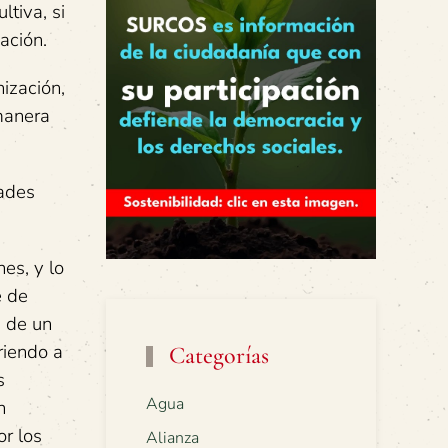
ltiva, si
ación.
nización,
manera
dades
es, y lo
e de
a de un
riendo a
Categorías
s
Agua
n
or los
Alianza