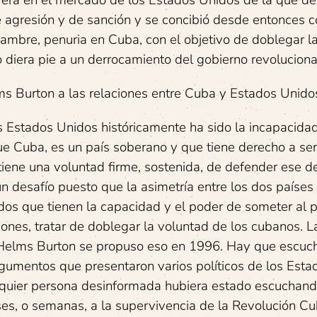
carera en el mercado de los Estados Unidos de la que d
e agresión y de sanción y se concibió desde entonces 
 hambre, penuria en Cuba, con el objetivo de doblegar l
 diera pie a un derrocamiento del gobierno revoluciona
ms Burton a las relaciones entre Cuba y Estados Unido
os Estados Unidos históricamente ha sido la incapacida
e Cuba, es un país soberano y que tiene derecho a ser
iene una voluntad firme, sostenida, de defender ese d
un desafío puesto que la asimetría entre los dos países
dos que tienen la capacidad y el poder de someter al 
ones, tratar de doblegar la voluntad de los cubanos. L
y Helms Burton se propuso eso en 1996. Hay que escuch
rgumentos que presentaron varios políticos de los Esta
ualquier persona desinformada hubiera estado escuchan
es, o semanas, a la supervivencia de la Revolución C