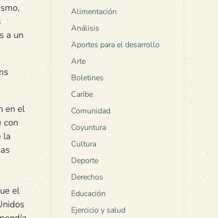
ismo,
Alimentación
s
Análisis
s a un
Aportes para el desarrollo
Arte
ms
Boletines
Caribe
 en el
Comunidad
e con
Coyuntura
 la
Cultura
vas
Deporte
Derechos
ue el
Educación
Unidos
Ejercicio y salud