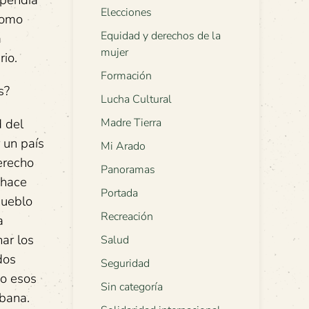
ependía
Elecciones
como
Equidad y derechos de la
a
mujer
rio.
Formación
s?
Lucha Cultural
d del
Madre Tierra
 un país
Mi Arado
erecho
Panoramas
 hace
Portada
pueblo
Recreación
a
ar los
Salud
dos
Seguridad
do esos
Sin categoría
ubana.