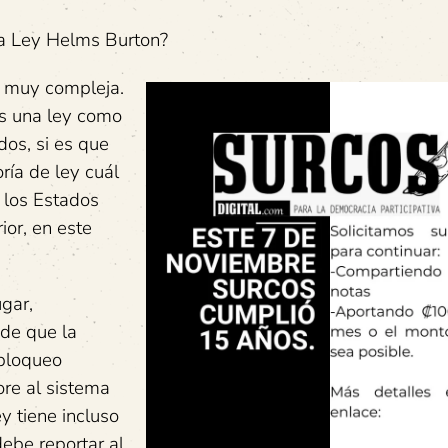
 la Ley Helms Burton?
y muy compleja.
es una ley como
os, si es que
ría de ley cuál
 los Estados
ior, en este
ugar,
 de que la
 bloqueo
re al sistema
y tiene incluso
ebe reportar al