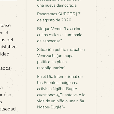
una nueva democracia
Panoramas SURCOS | 7
de agosto de 2026
a base
Bloque Verde: “La acción
n el
en las calles es luminaria
das del
de esperanza”
islativo
Situación política actual en
lidad
Venezuela (un mapa
político en plena
stados
reconfiguración)
En el Día Internacional de
los Pueblos Indígenas,
la
activista Ngäbe-Buglé
or eso
cuestiona: «¿Cuánto vale la
vida de un niño o una niña
s
Ngäbe-Buglé?»
falsedad