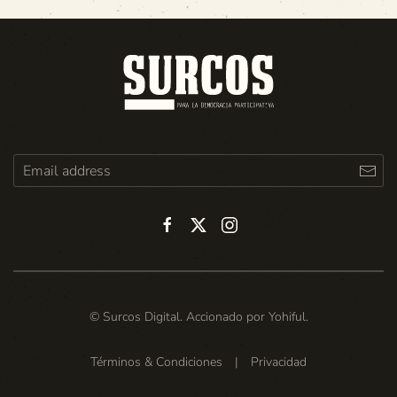
© Surcos Digital. Accionado por
Yohiful
.
Términos & Condiciones
|
Privacidad