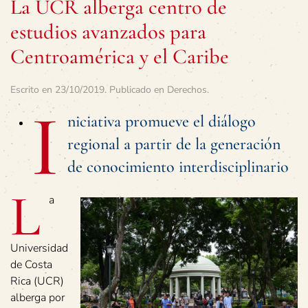
La UCR alberga centro de
estudios avanzados para
Centroamérica y el Caribe
Escrito en
23/10/2019
. Publicado en
Derechos
.
I
niciativa promueve el diálogo
regional a partir de la generación
de conocimiento interdisciplinario
L
a
Universidad
de Costa
Rica (UCR)
alberga por