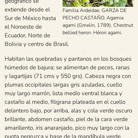
geográfico se
extiende desde el
Familia Ardeidae. GARZA DE
Sur de México hasta
PECHO CASTAÑO. Agamia
agami (Gmelin, 1789). Chestnut
el Noroeste de
bellied heron. Héron agami.
Ecuador, Norte de
Bolivia y centro de Brasil.
Habitan las quebradas y pantanos en los bosques
húmedos de bajura; se alimentan de peces, ranas
y lagartijas (71 cms y 550 grs). Cabeza negra con
plumas occipitales largas gris azuladas, cuello
muy largo marrón, lista medio ventral blanca y
castaño al medio, filigrana plateada en el cuello
delantero bajo, por arriba, alas y cola verde oscuro
brillante, abdomen castaño, piel de la cara verde
amarillento, iris anaranjado, pico muy largo con la
punta negruzca y base de la mandíbula verde