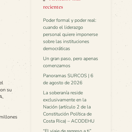
recientes
Poder formal y poder real:
cuando el liderazgo
personal quiere imponerse
sobre las instituciones
democráticas
Un gran paso, pero apenas
comenzamos
Panoramas SURCOS | 6
el
de agosto de 2026
con su
La soberanía reside
A.
exclusivamente en la
Nación (artículo 2 de la
Constitución Política de
 millones
Costa Rica) – ACODEHU
“El viaje de regreso a ti”.