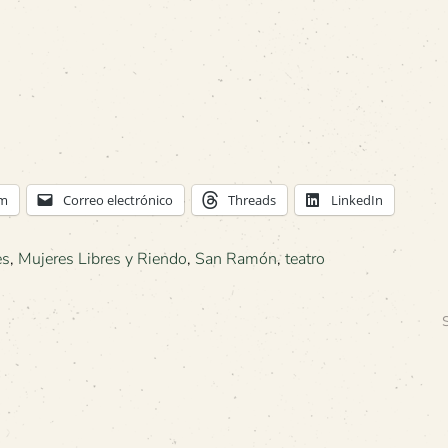
am
Correo electrónico
Threads
LinkedIn
es
,
Mujeres Libres y Riendo
,
San Ramón
,
teatro