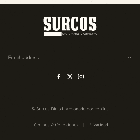
© Surcos Digital. Accionado por
Yohiful
.
Términos & Condiciones
|
Privacidad