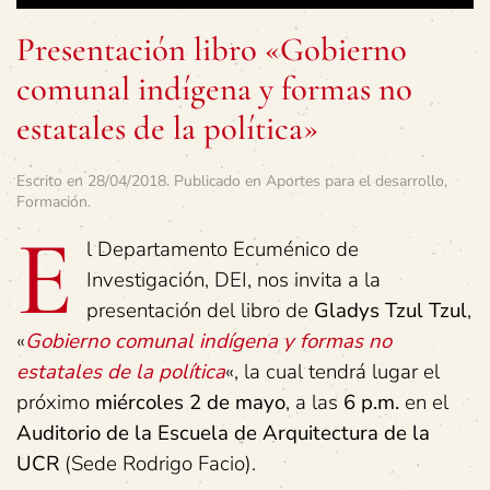
Presentación libro «Gobierno
comunal indígena y formas no
estatales de la política»
Escrito en
28/04/2018
. Publicado en
Aportes para el desarrollo
,
Formación
.
E
l Departamento Ecuménico de
Investigación, DEI, nos invita a la
presentación del libro de
Gladys Tzul Tzul
,
«
Gobierno comunal indígena y formas no
estatales de la política
«, la cual tendrá lugar el
próximo
miércoles 2 de mayo
, a las
6 p.m.
en el
Auditorio de la Escuela de Arquitectura de la
UCR
(Sede Rodrigo Facio).