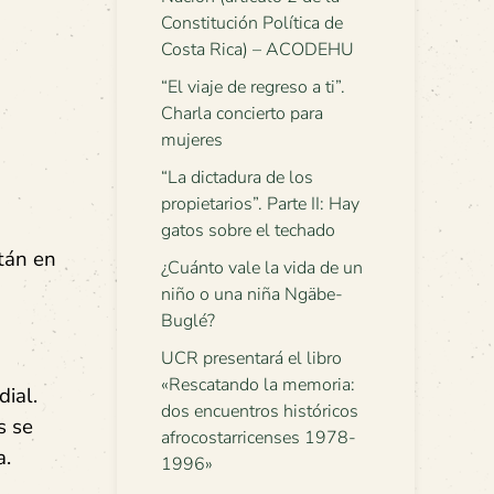
Constitución Política de
Costa Rica) – ACODEHU
“El viaje de regreso a ti”.
Charla concierto para
mujeres
“La dictadura de los
propietarios”. Parte II: Hay
gatos sobre el techado
tán en
¿Cuánto vale la vida de un
niño o una niña Ngäbe-
Buglé?
UCR presentará el libro
«Rescatando la memoria:
dial.
dos encuentros históricos
s se
afrocostarricenses 1978-
a.
1996»