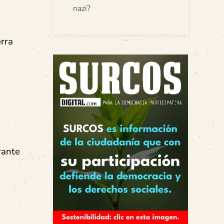
nazi?
erra
rante
.