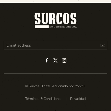
© Surcos Digital. Accionado por
Yohiful
.
Términos & Condiciones
|
Privacidad