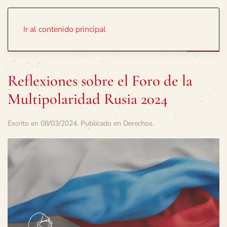
Portada
Temas
Ir al contenido principal
Reflexiones sobre el Foro de la
Multipolaridad Rusia 2024
Escrito en
08/03/2024
. Publicado en
Derechos
.