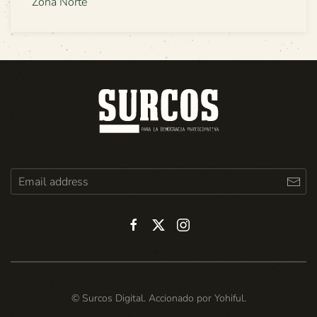
Zona Norte
© Surcos Digital. Accionado por
Yohiful
.