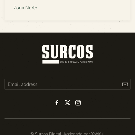
Zona Norte
© Surcos Digital. Accionado por
Yohiful
.