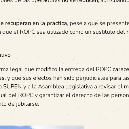
siones de las operadoras
no se reducen
, aun cuando
se recuperan en la práctica
, pese a que se presen
a que el ROPC sea utilizado como un sustituto del
ativo
rma legal que modificó la entrega del ROPC
carec
es
, y que sus efectos han sido perjudiciales para la
 a SUPEN y a la Asamblea Legislativa a
revisar el 
idual del ROPC y garantizar el derecho de las perso
o de jubilarse.