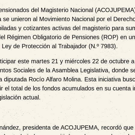
 Pensionados del Magisterio Nacional (ACOJUPEMA
a
se unieron al
Movimiento Nacional por el Derech
biladas y cotizantes activas del magisterio para s
del
Régimen Obligatorio de Pensiones (ROP)
en un
a
Ley de Protección al Trabajador (N.º 7983)
.
ticipar este
martes 21 y miércoles 22 de octubre a
ntos Sociales de la Asamblea Legislativa
, donde s
la diputada
Rocío Alfaro Molina
. Esta iniciativa bus
bir el total de los fondos acumulados en su cuenta i
islación actual.
rnández
, presidenta de ACOJUPEMA, recordó que 