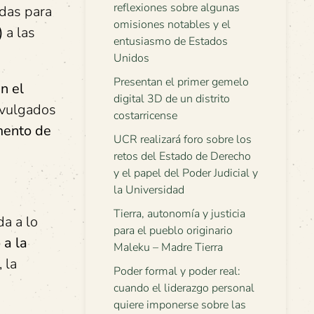
reflexiones sobre algunas
adas para
omisiones notables y el
)
a las
entusiasmo de Estados
Unidos
Presentan el primer gemelo
n el
digital 3D de un distrito
divulgados
costarricense
mento de
UCR realizará foro sobre los
retos del Estado de Derecho
y el papel del Poder Judicial y
la Universidad
Tierra, autonomía y justicia
da a lo
para el pueblo originario
 a la
Maleku – Madre Tierra
 la
Poder formal y poder real:
cuando el liderazgo personal
quiere imponerse sobre las