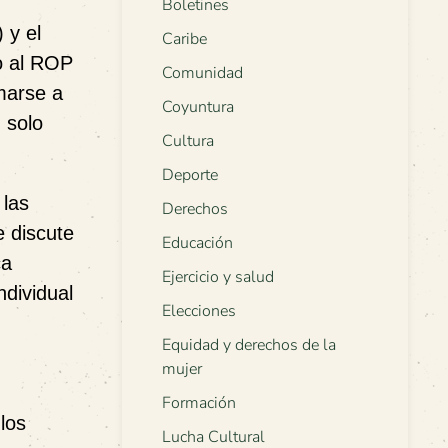
Boletines
)
y el
Caribe
o al ROP
Comunidad
umarse a
Coyuntura
 solo
Cultura
Deporte
 las
Derechos
e discute
Educación
ca
Ejercicio y salud
ndividual
Elecciones
Equidad y derechos de la
mujer
Formación
los
Lucha Cultural