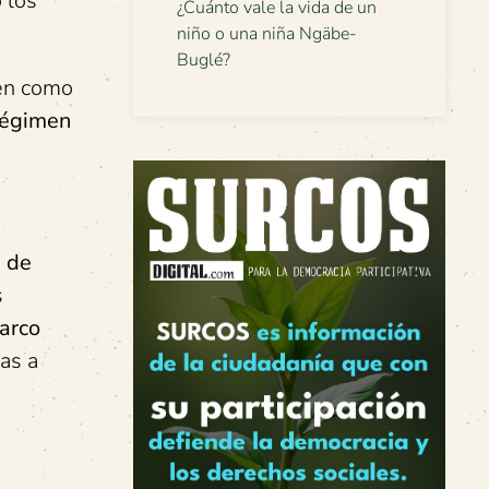
 los
¿Cuánto vale la vida de un
niño o una niña Ngäbe-
Buglé?
ten como
régimen
e de
s
marco
nas a