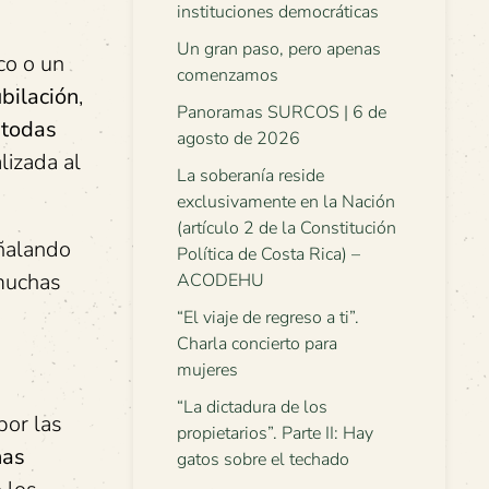
instituciones democráticas
Un gran paso, pero apenas
o o un
comenzamos
bilación
,
Panoramas SURCOS | 6 de
 todas
agosto de 2026
lizada al
La soberanía reside
exclusivamente en la Nación
(artículo 2 de la Constitución
eñalando
Política de Costa Rica) –
muchas
ACODEHU
“El viaje de regreso a ti”.
Charla concierto para
mujeres
“La dictadura de los
por las
propietarios”. Parte II: Hay
nas
gatos sobre el techado