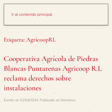
Portada
Temas
Ir al contenido principal
Etiqueta:
AgricoopRL
Cooperativa Agrícola de Piedras
Blancas Puntarenas Agricoop R.L
reclama derechos sobre
instalaciones
Escrito en
01/04/2024
. Publicado en
Derechos
.