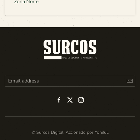
Zona Norte
© Surcos Digital. Accionado por
Yohiful
.