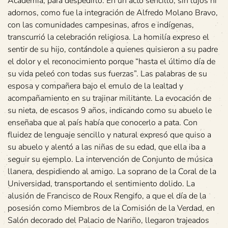
Academia, para despedirlo. En un acto sencillo, sin lujos ni
adornos, como fue la integración de Alfredo Molano Bravo,
con las comunidades campesinas, afros e indígenas,
transcurrió la celebración religiosa. La homilía expreso el
sentir de su hijo, contándole a quienes quisieron a su padre
el dolor y el reconocimiento porque “hasta el último día de
su vida peleó con todas sus fuerzas”. Las palabras de su
esposa y compañera bajo el emulo de la lealtad y
acompañamiento en su trajinar militante. La evocación de
su nieta, de escasos 9 años, indicando como su abuelo le
enseñaba que al país había que conocerlo a pata. Con
fluidez de lenguaje sencillo y natural expresó que quiso a
su abuelo y alentó a las niñas de su edad, que ella iba a
seguir su ejemplo. La intervención de Conjunto de música
llanera, despidiendo al amigo. La soprano de la Coral de la
Universidad, transportando el sentimiento dolido. La
alusión de Francisco de Roux Rengifo, a que el día de la
posesión como Miembros de la Comisión de la Verdad, en
Salón decorado del Palacio de Nariño, llegaron trajeados