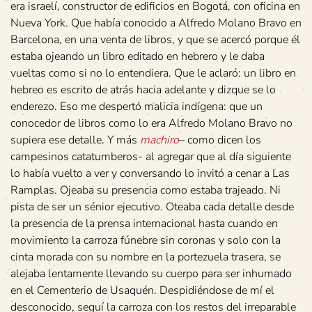
era israelí, constructor de edificios en Bogotá, con oficina en
Nueva York. Que había conocido a Alfredo Molano Bravo en
Barcelona, en una venta de libros, y que se acercó porque él
estaba ojeando un libro editado en hebrero y le daba
vueltas como si no lo entendiera. Que le aclaró: un libro en
hebreo es escrito de atrás hacia adelante y dizque se lo
enderezo. Eso me despertó malicia indígena: que un
conocedor de libros como lo era Alfredo Molano Bravo no
supiera ese detalle. Y más
machiro
– como dicen los
campesinos catatumberos- al agregar que al día siguiente
lo había vuelto a ver y conversando lo invitó a cenar a Las
Ramplas. Ojeaba su presencia como estaba trajeado. Ni
pista de ser un sénior ejecutivo. Oteaba cada detalle desde
la presencia de la prensa internacional hasta cuando en
movimiento la carroza fúnebre sin coronas y solo con la
cinta morada con su nombre en la portezuela trasera, se
alejaba lentamente llevando su cuerpo para ser inhumado
en el Cementerio de Usaquén. Despidiéndose de mí el
desconocido, seguí la carroza con los restos del irreparable