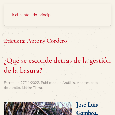
Portada
Temas
Ir al contenido principal
Etiqueta:
Antony Cordero
¿Qué se esconde detrás de la gestión
de la basura?
Escrito en
27/11/2022
. Publicado en
Análisis
,
Aportes para el
desarrollo
,
Madre Tierra
.
José Luis
Gamboa,