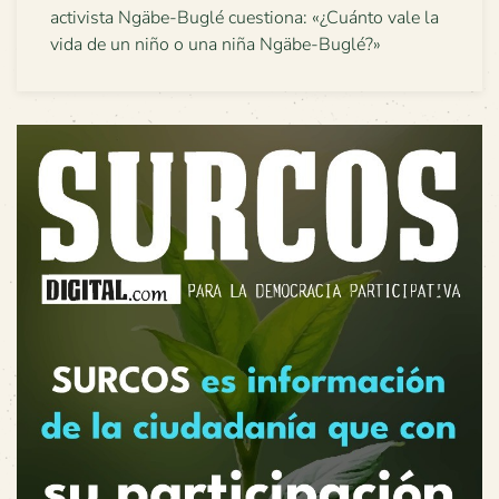
activista Ngäbe-Buglé cuestiona: «¿Cuánto vale la
vida de un niño o una niña Ngäbe-Buglé?»