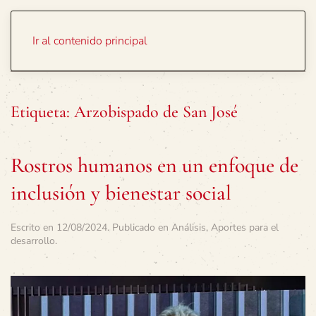
Portada
Temas
Ir al contenido principal
Etiqueta:
Arzobispado de San José
Rostros humanos en un enfoque de
inclusión y bienestar social
Escrito en
12/08/2024
. Publicado en
Análisis
,
Aportes para el
desarrollo
.