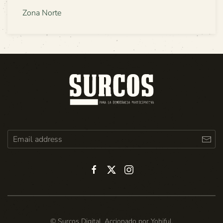
Zona Norte
© Surcos Digital. Accionado por
Yohiful
.