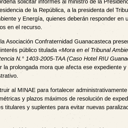
ordena solicitar informes al
ministro de la Presiden
esidencia de la República
, a la
presidenta del Tribu
mbiente y Energía
, quienes deberán responder en 
s en el recurso.
la Asociación Confraternidad Guanacasteca prese
interés público titulada
«Mora en el Tribunal Ambie
sentencia N.° 1403-2005-TAA (Caso Hotel RIU Guana
er la prolongada mora que afecta ese expediente y 
trativo.
struir al MINAE para fortalecer administrativamente
 métricas y plazos máximos de resolución de exped
 titulares y suplentes para evitar nuevas paraliza