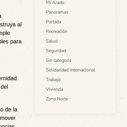
Mi Arado
Panoramas
a
Portada
struya al
Recreación
mple
Salud
bles para
Seguridad
Sin categoría
Solidaridad internacional
ernidad
Trabajo
 del
Vivienda
Zona Norte
o de la
romover
uncias