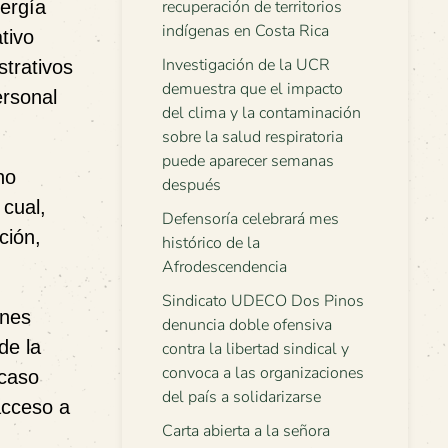
nergía
recuperación de territorios
indígenas en Costa Rica
tivo
Investigación de la UCR
trativos
demuestra que el impacto
ersonal
del clima y la contaminación
sobre la salud respiratoria
puede aparecer semanas
no
después
l cual,
Defensoría celebrará mes
ción,
histórico de la
Afrodescendencia
Sindicato UDECO Dos Pinos
ones
denuncia doble ofensiva
de la
contra la libertad sindical y
convoca a las organizaciones
 caso
del país a solidarizarse
acceso a
Carta abierta a la señora