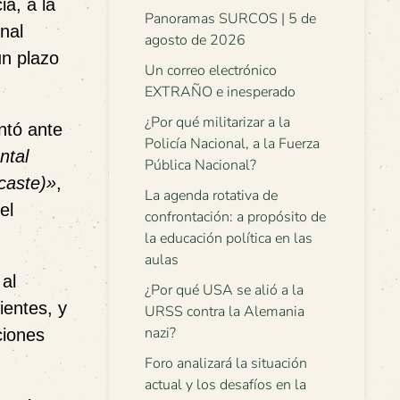
cia
, a la
Panoramas SURCOS | 5 de
nal
agosto de 2026
un plazo
Un correo electrónico
EXTRAÑO e inesperado
¿Por qué militarizar a la
ntó ante
Policía Nacional, a la Fuerza
ntal
Pública Nacional?
caste)»
,
La agenda rotativa de
el
confrontación: a propósito de
la educación política en las
aulas
 al
¿Por qué USA se alió a la
ientes, y
URSS contra la Alemania
nazi?
ciones
Foro analizará la situación
actual y los desafíos en la