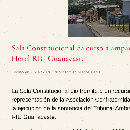
Sala Constitucional da curso a ampa
Hotel RIU Guanacaste
Escrito en
22/07/2026
. Publicado en
Madre Tierra
.
La
Sala Constitucional
dio trámite a un recur
representación de la
Asociación Confraterni
la ejecución de la sentencia del
Tribunal Ambie
RIU Guanacaste
.