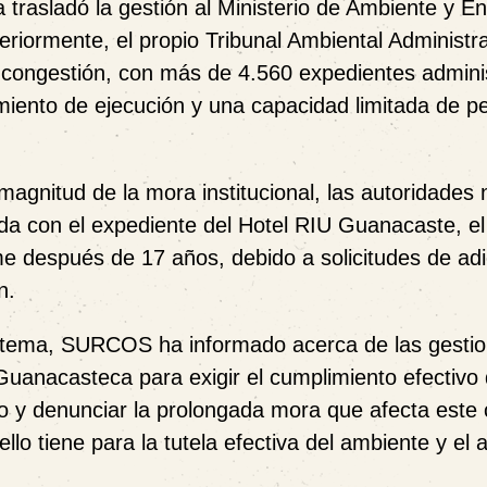
 trasladó la gestión al Ministerio de Ambiente y E
eriormente, el propio Tribunal Ambiental Administra
 congestión, con
más de 4.560 expedientes adminis
miento de ejecución
y una capacidad limitada de p
magnitud de la mora institucional, las autoridades 
ada con el expediente del
Hotel RIU Guanacaste
, e
rme después de
17 años
, debido a solicitudes de adi
n.
o tema, SURCOS ha informado acerca de las gesti
 Guanacasteca
para exigir el cumplimiento efectivo 
vo y denunciar la prolongada mora que afecta este
lo tiene para la tutela efectiva del ambiente y el 