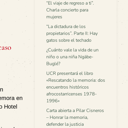
“El viaje de regreso a ti”.
Charla concierto para
mujeres
“La dictadura de los
propietarios”. Parte II: Hay
gatos sobre el techado
caso
¿Cuánto vale la vida de un
niño o una niña Ngäbe-
Buglé?
UCR presentará el libro
«Rescatando la memoria: dos
encuentros históricos
en
afrocostarricenses 1978-
demora en
1996»
o Hotel
Carta abierta a Pilar Cisneros
– Honrar la memoria,
defender la justicia