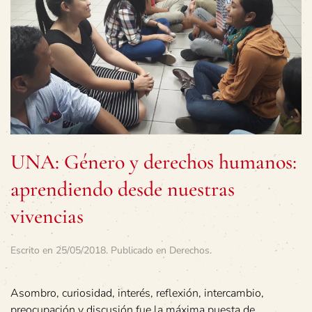
UNA: Género y derechos humanos:
aprendiendo desde nuestras
vivencias
Escrito en
25/05/2018
. Publicado en
Derechos
.
Asombro, curiosidad, interés, reflexión, intercambio,
preocupación y discusión fue la máxima puesta de