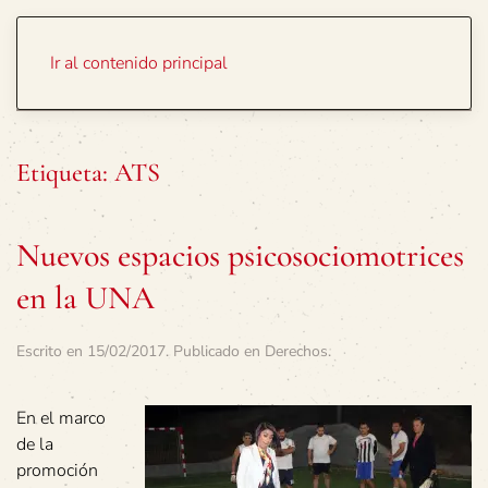
Portada
Temas
Ir al contenido principal
Etiqueta:
ATS
Nuevos espacios psicosociomotrices
en la UNA
Escrito en
15/02/2017
. Publicado en
Derechos
.
En el marco
de la
promoción