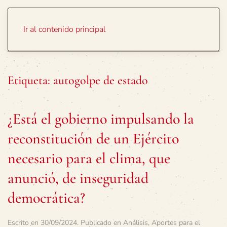
Portada
Temas
Ir al contenido principal
Etiqueta:
autogolpe de estado
¿Está el gobierno impulsando la
reconstitución de un Ejército
necesario para el clima, que
anunció, de inseguridad
democrática?
Escrito en
30/09/2024
. Publicado en
Análisis
,
Aportes para el