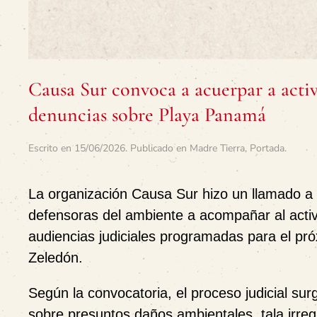
Causa Sur convoca a acuerpar a acti
denuncias sobre Playa Panamá
Escrito en
15/06/2026
. Publicado en
Madre Tierra
,
Portada
.
La organización Causa Sur hizo un llamado a 
defensoras del ambiente a acompañar al acti
audiencias judiciales programadas para el pró
Zeledón.
Según la convocatoria, el proceso judicial s
sobre presuntos daños ambientales, tala irre