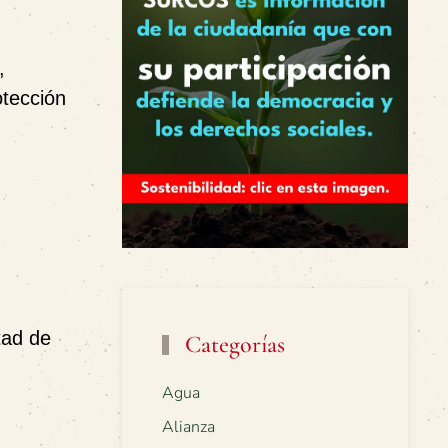
,
otección
tad de
Categorías
Agua
Alianza