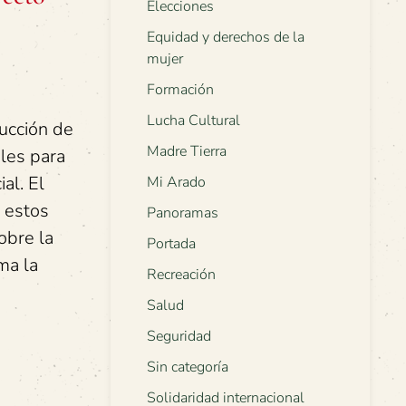
Elecciones
Equidad y derechos de la
mujer
Formación
Lucha Cultural
ucción de
Madre Tierra
les para
al. El
Mi Arado
e estos
Panoramas
obre la
Portada
ma la
Recreación
Salud
Seguridad
Sin categoría
Solidaridad internacional