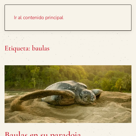
Portada
Temas
Ir al contenido principal
Etiqueta:
baulas
Baulas en su paradoja