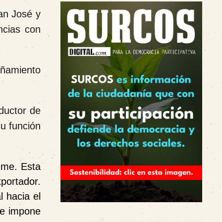
San José y
ncias con
añamiento
ductor de
su función
ume. Esta
portador.
l hacia el
 e impone