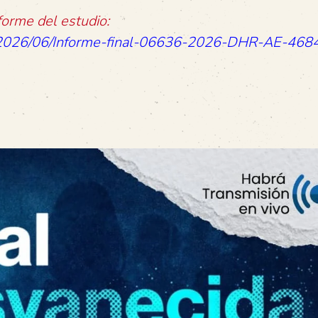
orme del estudio:
ds/2026/06/Informe-final-06636-2026-DHR-AE-468