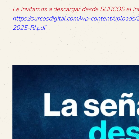
Le invitamos a descargar desde SURCOS el inf
https://surcosdigital.com/wp-content/uploa
2025-RI.pdf