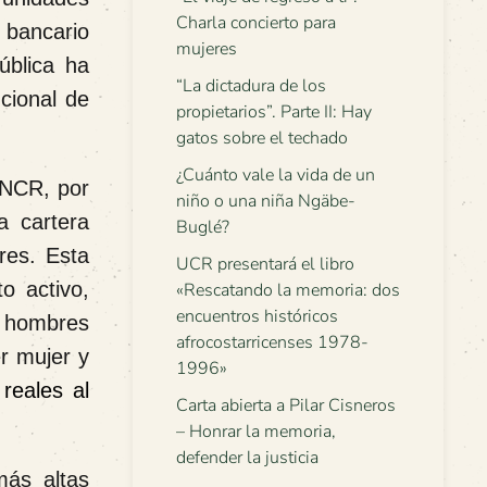
Charla concierto para
o bancario
mujeres
ública ha
“La dictadura de los
cional de
propietarios”. Parte II: Hay
gatos sobre el techado
¿Cuánto vale la vida de un
 BNCR, por
niño o una niña Ngäbe-
a cartera
Buglé?
res.
Esta
UCR presentará el libro
o activo,
«Rescatando la memoria: dos
encuentros históricos
0 hombres
afrocostarricenses 1978-
r mujer y
1996»
reales al
Carta abierta a Pilar Cisneros
– Honrar la memoria,
defender la justicia
más altas