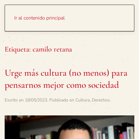
Portada
Temas
Ir al contenido principal
Etiqueta:
camilo retana
Urge más cultura (no menos) para
pensarnos mejor como sociedad
Escrito en
18/05/2023
. Publicado en
Cultura
,
Derechos
.