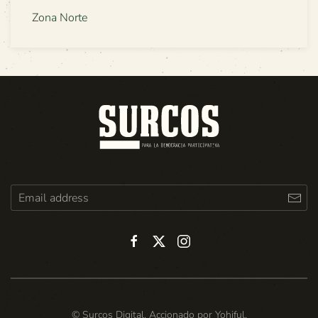
Zona Norte
© Surcos Digital. Accionado por
Yohiful
.