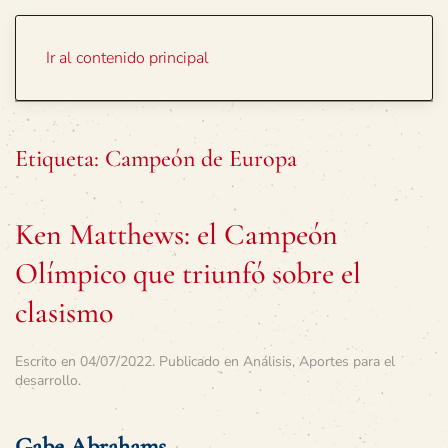
Portada
Temas
Ir al contenido principal
Etiqueta:
Campeón de Europa
Ken Matthews: el Campeón
Olímpico que triunfó sobre el
clasismo
Escrito en
04/07/2022
. Publicado en
Análisis
,
Aportes para el
desarrollo
.
Gabe Abrahams