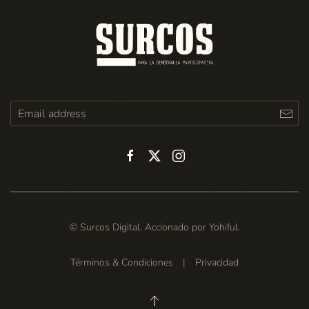
© Surcos Digital. Accionado por
Yohiful
.
Términos & Condiciones
|
Privacidad