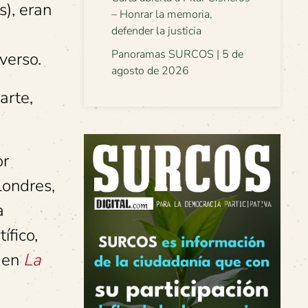
s), eran
– Honrar la memoria,
defender la justicia
Panoramas SURCOS | 5 de
verso.
agosto de 2026
arte,
or
Londres,
a
ífico,
ó en
La