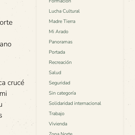
Formación
Lucha Cultural
porte
Madre Tierra
Mi Arado
Panoramas
iano
Portada
Recreación
Salud
ca crucé
Seguridad
 mi
Sin categoría
u
Solidaridad internacional
s
Trabajo
Vivienda
Zona Norte