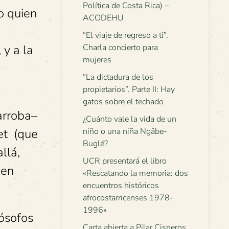
Política de Costa Rica) –
mo quien
ACODEHU
“El viaje de regreso a ti”.
 y a la
Charla concierto para
mujeres
“La dictadura de los
propietarios”. Parte II: Hay
gatos sobre el techado
 arroba–
¿Cuánto vale la vida de un
net (que
niño o una niña Ngäbe-
Buglé?
llá,
UCR presentará el libro
 en
«Rescatando la memoria: dos
encuentros históricos
afrocostarricenses 1978-
1996»
lósofos
Carta abierta a Pilar Cisneros