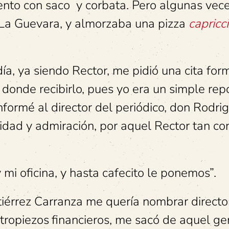
tento con saco y corbata. Pero algunas vec
La Guevara, y almorzaba una pizza
capricc
, ya siendo Rector, me pidió una cita for
a donde recibirlo, pues yo era un simple rep
informé al director del periódico, don Rodri
idad y admiración, por aquel Rector tan co
mi oficina, y hasta cafecito le ponemos”.
iérrez Carranza me quería nombrar directo
tropiezos
financieros, me sacó de aquel g