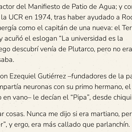
dactor del Manifiesto de Patio de Agua; y co
de la UCR en 1974, tras haber ayudado a Ro
ergía como el capitán de una nueva: el Ter
y acuñó el eslogan “La universidad es la
uego descubrí venía de Plutarco, pero no er
saba.
on Ezequiel Gutiérrez –fundadores de la pat
mpartía neuronas con su primo hermano, el
 en vano– le decían el “Pipa”, desde chiquil
r cosas. Nunca me dijo si era martiano, pe
r”, y ergo, era más callado que parlanchín.