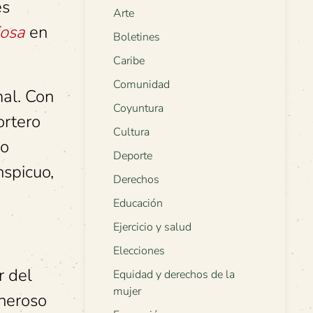
es
Arte
iosa
en
Boletines
Caribe
Comunidad
mal. Con
Coyuntura
ortero
Cultura
go
Deporte
nspicuo,
Derechos
Educación
Ejercicio y salud
Elecciones
r del
Equidad y derechos de la
mujer
eneroso