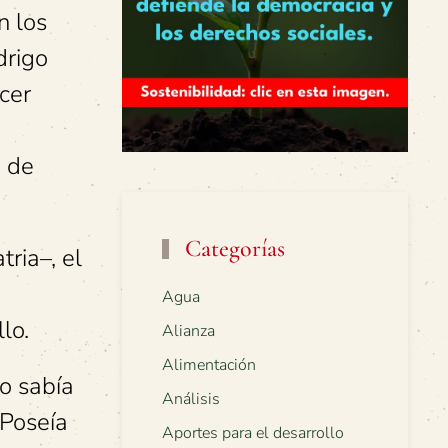
n los
drigo
cer
a de
Categorías
ria–, el
Agua
lo.
Alianza
Alimentación
ro sabía
Análisis
 Poseía
Aportes para el desarrollo