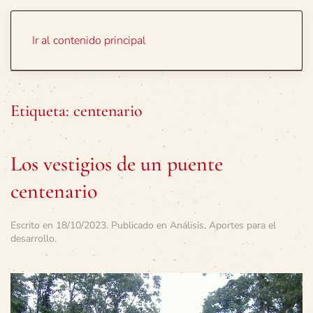
Portada
Temas
Ir al contenido principal
Etiqueta:
centenario
Los vestigios de un puente
centenario
Escrito en
18/10/2023
. Publicado en
Análisis
,
Aportes para el
desarrollo
.