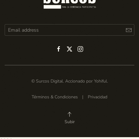
© Surcos Digital. Accionado por
Yohiful
.
Términos & Condiciones
|
Privacidad
Subir