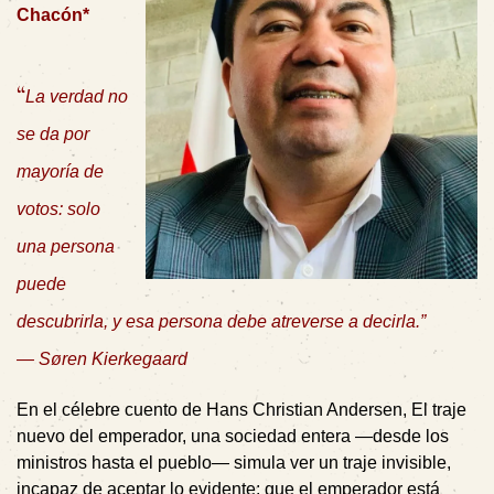
Chacón*
“
La verdad no
se da por
mayoría de
votos: solo
una persona
puede
descubrirla, y esa persona debe atreverse a decirla.”
— Søren Kierkegaard
En el célebre cuento de Hans Christian Andersen, El traje
nuevo del emperador, una sociedad entera —desde los
ministros hasta el pueblo— simula ver un traje invisible,
incapaz de aceptar lo evidente: que el emperador está