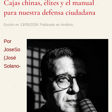
Cajas chinas, élites y el manual
para nuestra defensa ciudadana
Escrito en
13/05/2026
. Publicado en
Análisis
.
Por
JoseSo
(José
Solano-