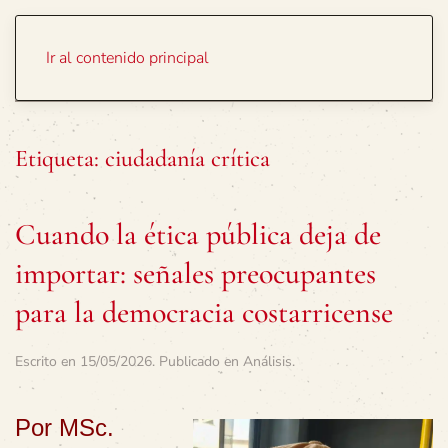
Portada
Temas
Ir al contenido principal
Etiqueta:
ciudadanía crítica
Cuando la ética pública deja de
importar: señales preocupantes
para la democracia costarricense
Escrito en
15/05/2026
. Publicado en
Análisis
.
Por MSc.