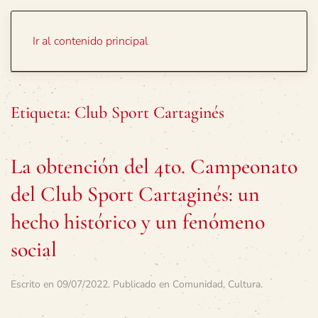
Portada
Temas
Ir al contenido principal
Etiqueta:
Club Sport Cartaginés
La obtención del 4to. Campeonato
del Club Sport Cartaginés: un
hecho histórico y un fenómeno
social
Escrito en
09/07/2022
. Publicado en
Comunidad
,
Cultura
.