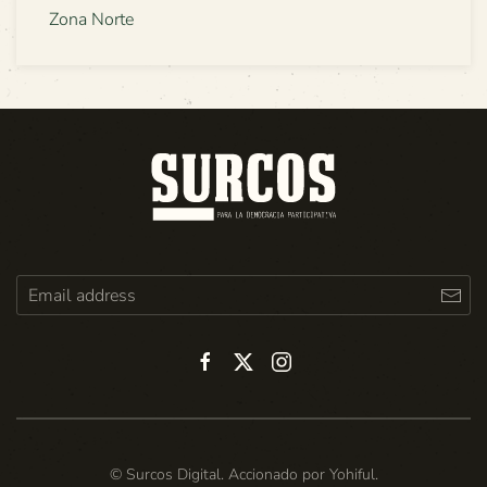
Zona Norte
© Surcos Digital. Accionado por
Yohiful
.