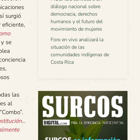
diálogo nacional sobre
nicaciones
democracia, derechos
sí surgió
humanos y el futuro del
eficiente,
movimiento de mujeres
como
Foro en vivo analizará la
 y se
situación de las
blea
comunidades indígenas de
 conciencia
Costa Rica
es,
osos
odas las
es al
 “Combo”.
stitución…
nalmente