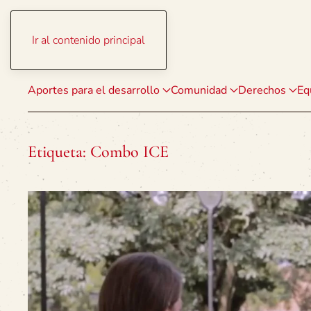
Ir al contenido principal
Aportes para el desarrollo
Comunidad
Derechos
Eq
Etiqueta:
Combo ICE