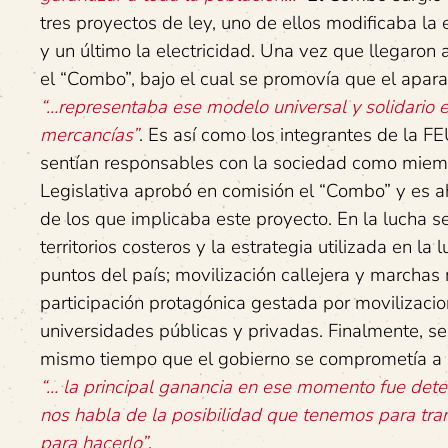
tres proyectos de ley, uno de ellos modificaba la e
y un último la electricidad. Una vez que llegaron 
el “Combo”, bajo el cual se promovía que el aparat
“…representaba ese modelo universal y solidario 
mercancías”
. Es así como los integrantes de la 
sentían responsables con la sociedad como miem
Legislativa aprobó en comisión el “Combo” y es ahí
de los que implicaba este proyecto. En la lucha s
territorios costeros y la estrategia utilizada en l
puntos del país; movilización callejera y marchas 
participación protagónica gestada por movilizaci
universidades públicas y privadas. Finalmente, s
mismo tiempo que el gobierno se comprometía a ret
“… la principal ganancia en ese momento fue detene
nos habla de la posibilidad que tenemos para tra
para hacerlo”
.