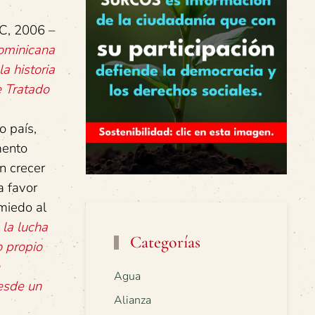
LC, 2006 –
Dominicana
a historia
e Tratado
 país,
mento
n crecer
a favor
miedo al
la lucha
Categorías
o propio
Agua
esde un
Alianza