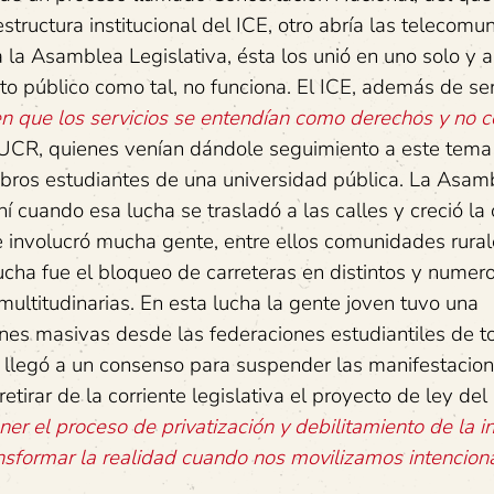
structura institucional del ICE, otro abría las telecomu
a la Asamblea Legislativa, ésta los unió en uno solo y a
o público como tal, no funciona. El ICE, además de ser 
en que los servicios se entendían como derechos y no 
FEUCR, quienes venían dándole seguimiento a este tema
bros estudiantes de una universidad pública. La Asam
 cuando esa lucha se trasladó a las calles y creció la
e involucró mucha gente, entre ellos comunidades rural
a lucha fue el bloqueo de carreteras en distintos y numer
multitudinarias. En esta lucha la gente joven tuvo una
ones masivas desde las federaciones estudiantiles de t
e llegó a un consenso para suspender las manifestacion
irar de la corriente legislativa el proyecto de ley del
r el proceso de privatización y debilitamiento de la in
nsformar la realidad cuando nos movilizamos intencio