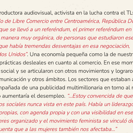
oductora audiovisual, activista en la lucha contra el T
do de Libre Comercio entre Centroamérica, República 
que se llevó a un referéndum, el primer referéndum en l
 manera muy orgánica, de personas que estudiaron es
que había tremendas desventajas en esa negociación,
dos Unidos”
. Una economía pequeña como la de nuestro
prácticas desleales en cuanto al comercio. En ese mo
ocial y se articularon con otros movimientos y lograro
comunicación y otros ámbitos. Los sectores que estaban 
mpañada de una publicidad multimillonaria en torno al 
sto aumentaría el desempleo.
“…Estoy convencida de que 
os sociales nunca vista en este país. Había un liderazg
propias, con agenda propia y con una visibilidad en ese
res organizado y el movimiento feminista se vinculó d
 cuenta que a las mujeres también nos afectaba…”