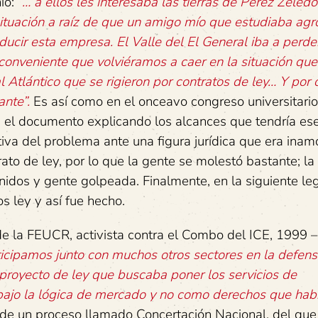
nio:
“… a ellos les interesaba las tierras de Pérez Zeledó
 situación a raíz de que un amigo mío que estudiaba a
cir esta empresa. El Valle del El General iba a perde
conveniente que volviéramos a caer en la situación que
l Atlántico que se rigieron por contratos de ley… Y por 
ante”.
Es así como en el onceavo congreso universitario
a el documento explicando los alcances que tendría es
va del problema ante una figura jurídica que era inamo
to de ley, por lo que la gente se molestó bastante; la 
idos y gente golpeada. Finalmente, en la siguiente leg
s ley y así fue hecho.
de la FEUCR, activista contra el Combo del ICE, 1999 
ticipamos junto con muchos otros sectores en la defens
n proyecto de ley que buscaba poner los servicios de
 bajo la lógica de mercado y no como derechos que hab
e un proceso llamado Concertación Nacional, del que 