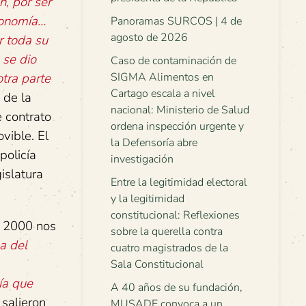
n, por ser
gronomía…
Panoramas SURCOS | 4 de
agosto de 2026
r toda su
 se dio
Caso de contaminación de
SIGMA Alimentos en
otra parte
Cartago escala a nivel
 de la
nacional: Ministerio de Salud
e contrato
ordena inspección urgente y
vible. El
la Defensoría abre
policía
investigación
islatura
Entre la legitimidad electoral
y la legitimidad
constitucional: Reflexiones
– 2000 nos
sobre la querella contra
a del
cuatro magistrados de la
Sala Constitucional
ía que
A 40 años de su fundación,
salieron
MUSADE convoca a un