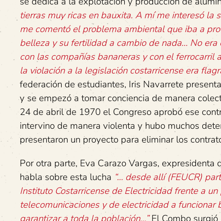
se dedica a la explotación y producción de alumi
tierras muy ricas en bauxita. A mí me interesó la
me comentó el problema ambiental que iba a produ
belleza y su fertilidad a cambio de nada… No era 
con las compañías bananeras y con el ferrocarril a
la violación a la legislación costarricense era flagr
federación de estudiantes, Iris Navarrete present
y se empezó a tomar conciencia de manera colecti
24 de abril de 1970 el Congreso aprobó ese contra
intervino de manera violenta y hubo muchos deten
presentaron un proyecto para eliminar los contrato
Por otra parte, Eva Carazo Vargas, expresidenta 
habla sobre esta lucha
“… desde allí (FEUCR) par
Instituto Costarricense de Electricidad frente a u
telecomunicaciones y de electricidad a funcionar
garantizar a toda la población…”
El Combo surgió d