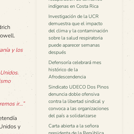
indígenas en Costa Rica
Investigación de la UCR
demuestra que el impacto
drich
del clima y la contaminación
Howell.
sobre la salud respiratoria
puede aparecer semanas
anía y los
después
Defensoría celebrará mes
histórico de la
 Unidos.
Afrodescendencia
sismo
Sindicato UDECO Dos Pinos
denuncia doble ofensiva
contra la libertad sindical y
remos ir…”
convoca a las organizaciones
del país a solidarizarse
etendía
Carta abierta a la señora
 Unidos y
presidenta de la República