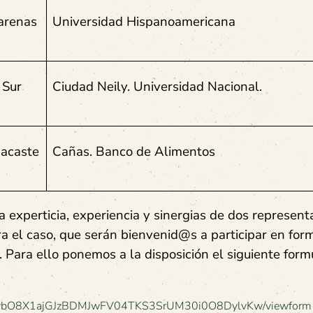
arenas
Universidad Hispanoamericana
 Sur
Ciudad Neily. Universidad Nacional.
acaste
Cañas. Banco de Alimentos
a experticia, experiencia y sinergias de dos represen
era el caso, que serán bienvenid@s a participar en for
Para ello ponemos a la disposición el siguiente form
QVswbO8X1ajGJzBDMJwFV04TKS3SrUM30i0O8DylvKw/viewform