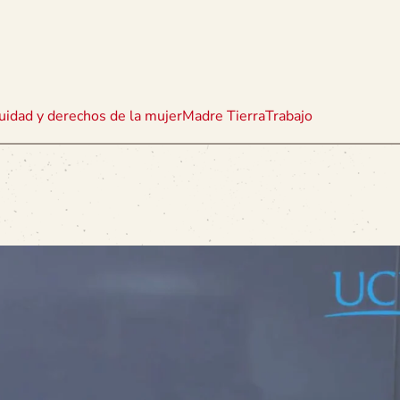
uidad y derechos de la mujer
Madre Tierra
Trabajo