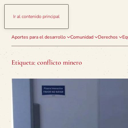
Ir al contenido principal
Aportes para el desarrollo
Comunidad
Derechos
Eq
Etiqueta:
conflicto minero