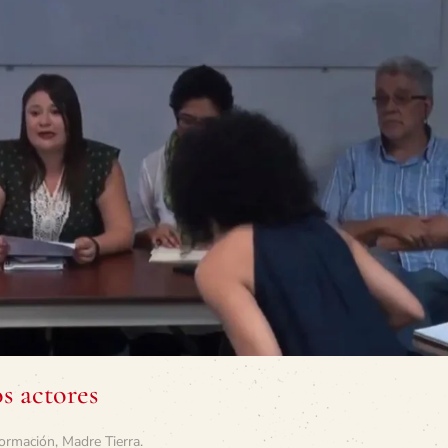
s actores
ormación
,
Madre Tierra
.