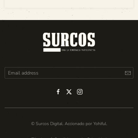
© Surcos Digital. Accionado por
Yohiful
.