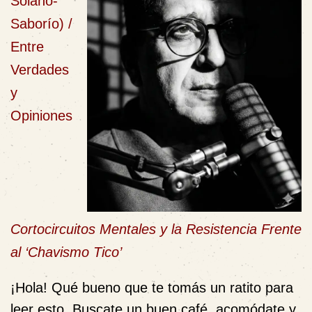
Solano-
Saborío) /
Entre
Verdades
y
Opiniones
Cortocircuitos Mentales y la Resistencia Frente
al ‘Chavismo Tico’
¡Hola! Qué bueno que te tomás un ratito para
leer esto. Buscate un buen café, acomódate y