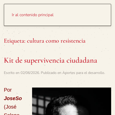
Portada
Temas
Ir al contenido principal
Etiqueta:
cultura como resistencia
Kit de supervivencia ciudadana
Escrito en
02/06/2026
. Publicado en
Aportes para el desarrollo
.
Por
JoseSo
(José