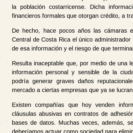
la población costarricense. Dicha informa
financieros formales que otorgan crédito, a tr
De hecho, hace pocos años las cámaras emp
Central de Costa Rica el único administrador d
de esa información y el riesgo de que termin
Resulta inaceptable que, por medio de una l
información personal y sensible de la ciud
podría generar graves daños reputacional
mercado a ciertas empresas que ya se lucran
Existen compañías que hoy venden infor
cláusulas abusivas en contratos de adhesión
bases de datos. Muchas veces, además, se t
deberíamos actuar como sociedad para eliminar