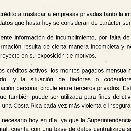
crédito a trasladar a empresas privadas tanto la i
datos que hasta hoy se consideran de carácter sen
nte información de incumplimiento, por falta de 
formación resulta de cierta manera incompleta y n
l proyecto en su exposición de motivos.
e los créditos activos, los montos pagados mensual
ado, y la situación de fiadores o codeudore
ción personal circule entre terceros privados. Es
que también puede ser utilizada para fines delict
n una Costa Rica cada vez más violenta e insegura
a necesario hoy en día, ya que la Superintendenci
tal, cuenta con una base de datos centralizada s