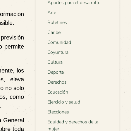
Aportes para el desarrollo
Arte
nformación
Boletines
sible.
Caribe
previsión
Comunidad
o permite
Coyuntura
Cultura
mente, los
Deporte
s, eleva
Derechos
to no solo
Educación
ivos, como
Ejercicio y salud
.
Elecciones
a General
Equidad y derechos de la
obre toda
mujer