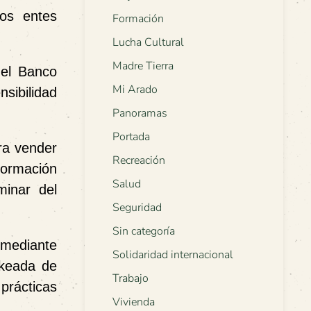
los entes
Formación
Lucha Cultural
Madre Tierra
 el Banco
Mi Arado
nsibilidad
Panoramas
Portada
ra vender
Recreación
formación
Salud
minar del
Seguridad
Sin categoría
mediante
Solidaridad internacional
ckeada de
Trabajo
prácticas
Vivienda