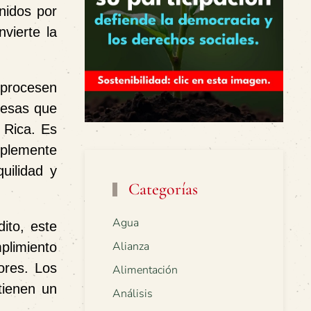
nidos por
vierte la
 procesen
presas que
 Rica. Es
mplemente
uilidad y
Categorías
Agua
ito, este
Alianza
plimiento
ores. Los
Alimentación
tienen un
Análisis