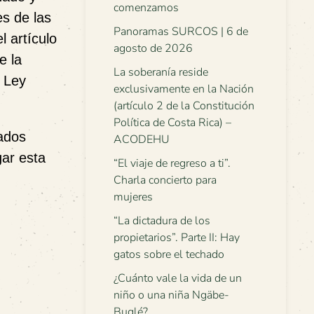
comenzamos
es de las
Panoramas SURCOS | 6 de
l artículo
agosto de 2026
e la
La soberanía reside
a Ley
exclusivamente en la Nación
(artículo 2 de la Constitución
Política de Costa Rica) –
vados
ACODEHU
gar esta
“El viaje de regreso a ti”.
Charla concierto para
mujeres
“La dictadura de los
propietarios”. Parte II: Hay
gatos sobre el techado
¿Cuánto vale la vida de un
niño o una niña Ngäbe-
Buglé?