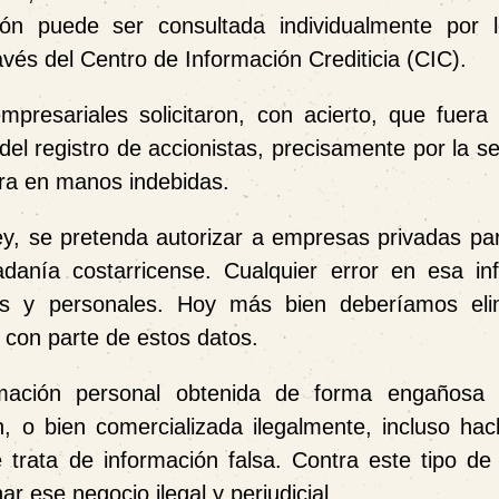
ción puede ser consultada individualmente por 
avés del Centro de Información Crediticia (CIC).
resariales solicitaron, con acierto, que fuera
el registro de accionistas, precisamente por la se
ara en manos indebidas.
ey, se pretenda autorizar a empresas privadas pa
adanía costarricense. Cualquier error en esa in
es y personales. Hoy más bien deberíamos eli
 con parte de estos datos.
mación personal obtenida de forma engañosa 
, o bien comercializada ilegalmente, incluso ha
rata de información falsa. Contra este tipo de 
 ese negocio ilegal y perjudicial.