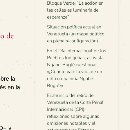
Bloque Verde: “La acción en
las calles es luminaria de
esperanza”
Situación política actual en
io de
Venezuela (un mapa político
en plena reconfiguración)
En el Día Internacional de los
Pueblos Indígenas, activista
Ngäbe-Buglé cuestiona:
«¿Cuánto vale la vida de un
bre la
niño o una niña Ngäbe-
Buglé?»
és en la
El anuncio del retiro de
Venezuela de la Corte Penal
Internacional (CPI):
l
reflexiones sobre algunas
omisiones notables y el
IQ+ y