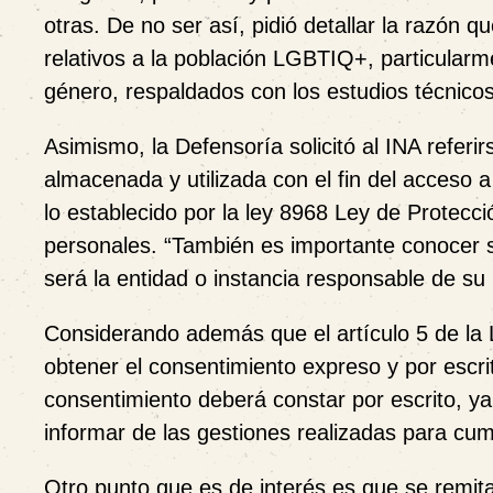
otras. De no ser así, pidió detallar la razón q
relativos a la población LGBTIQ+, particularm
género, respaldados con los estudios técnico
Asimismo, la Defensoría solicitó al INA referi
almacenada y utilizada con el fin del acceso 
lo establecido por la ley 8968 Ley de Protecci
personales. “También es importante conocer si
será la entidad o instancia responsable de su
Considerando además que el artículo 5 de la 
obtener el consentimiento expreso y por escrit
consentimiento deberá constar por escrito, ya
informar de las gestiones realizadas para cump
Otro punto que es de interés es que se remit