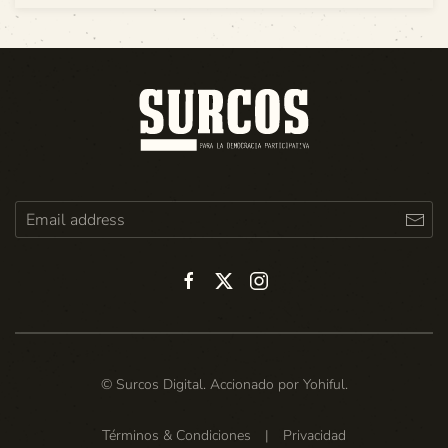
© Surcos Digital. Accionado por
Yohiful
.
Términos & Condiciones
|
Privacidad